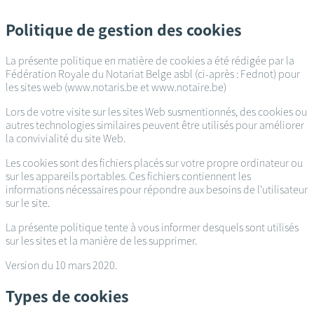
Passer
au
Politique de gestion des cookies
contenu
principal
La présente politique en matière de cookies a été rédigée par la
Fédération Royale du Notariat Belge asbl (ci-après : Fednot) pour
les sites web (www.notaris.be et www.notaire.be)
Lors de votre visite sur les sites Web susmentionnés, des cookies ou
autres technologies similaires peuvent être utilisés pour améliorer
la convivialité du site Web.
Les cookies sont des fichiers placés sur votre propre ordinateur ou
sur les appareils portables. Ces fichiers contiennent les
informations nécessaires pour répondre aux besoins de l'utilisateur
sur le site.
La présente politique tente à vous informer desquels sont utilisés
sur les sites et la manière de les supprimer.
Version du 10 mars 2020.
Types de cookies