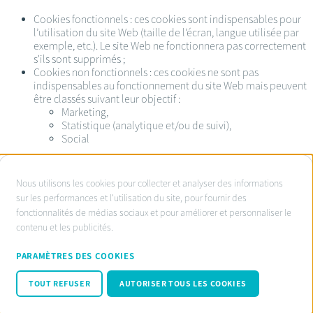
Cookies fonctionnels : ces cookies sont indispensables pour
l’utilisation du site Web (taille de l’écran, langue utilisée par
exemple, etc.). Le site Web ne fonctionnera pas correctement
s'ils sont supprimés ;
Cookies non fonctionnels : ces cookies ne sont pas
indispensables au fonctionnement du site Web mais peuvent
être classés suivant leur objectif :
Marketing,
Statistique (analytique et/ou de suivi),
Social
À
Nous utilisons les cookies pour collecter et analyser des informations
propos
sur les performances et l'utilisation du site, pour fournir des
Service d’ombudsman agréé:
fonctionnalités de médias sociaux et pour améliorer et personnaliser le
des
www.ombudsnotaire.be
contenu et les publicités.
cookies
Conditions d’utilisation
sur
Privacy Policy notaire.be
PARAMÈTRES DES COOKIES
Cookie policy
ce
Code de conduite RGPD
TOUT REFUSER
AUTORISER TOUS LES COOKIES
site
© Fednot 2026